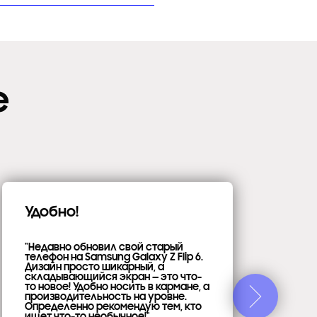
е
Удобно!
Вс
"С
"Недавно обновил свой старый
ст
телефон на Samsung Galaxy Z Flip 6.
во
Дизайн просто шикарный, а
фо
складывающийся экран — это что-
пу
то новое! Удобно носить в кармане, а
мо
производительность на уровне.
Ка
Определенно рекомендую тем, кто
пр
ищет что-то необычное!"