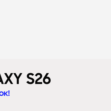
XY S26
ок!