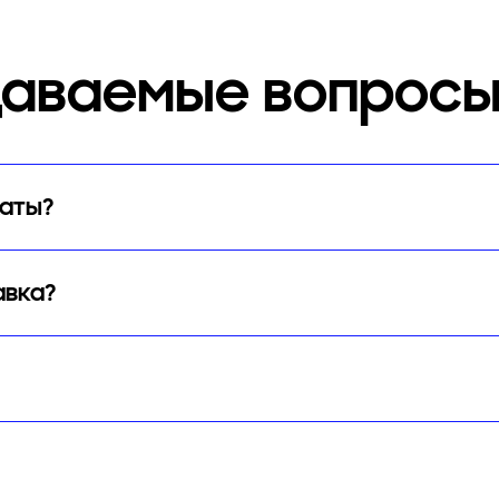
даваемые вопросы
латы?
авка?