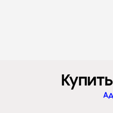
Купит
Ад