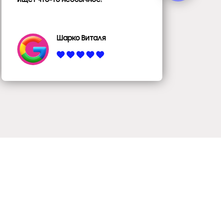
уро
Шарко Виталя