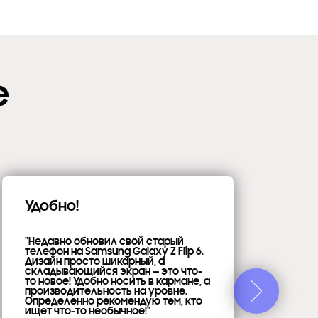
е
Удобно!
Вс
"С
"Недавно обновил свой старый
ст
телефон на Samsung Galaxy Z Flip 6.
во
Дизайн просто шикарный, а
фо
складывающийся экран — это что-
пу
то новое! Удобно носить в кармане, а
мо
производительность на уровне.
Ка
Определенно рекомендую тем, кто
пр
ищет что-то необычное!"
уро