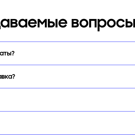
даваемые вопросы
латы?
авка?